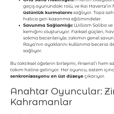
geçiş oyunundaki rolü, ve Kai Havertz’in
üstünlük kurmalarını
sağlıyor. Topa sah
hızlıca geri kazanma eğilimindeler.
Savunma Sağlamlığı:
William Saliba ve 
kemiğini oluşturuyor. Fiziksel güçleri, h
sokma becerileriyle, takımın genel savun
Raya’nın ayaklarını kullanma becerisi 
sağlıyor.
Bu taktiksel öğelerin birleşimi, Arsenal’i h
takım haline getiriyor. Her oyuncu, sistem için
senkronizasyonu en üst düzeye
çıkarıyor.
Anahtar Oyuncular: Zi
Kahramanlar