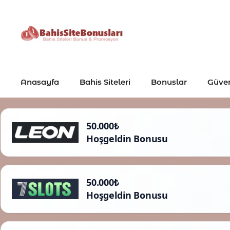
İçeriğe
atla
Anasayfa
Bahis Siteleri
Bonuslar
Güven
50.000₺
Hoşgeldin Bonusu
50.000₺
Hoşgeldin Bonusu