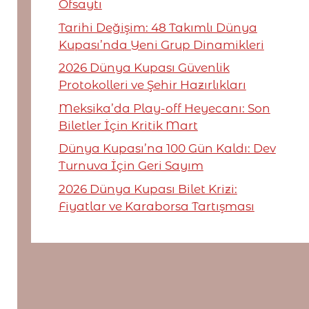
Ofsaytı
Tarihi Değişim: 48 Takımlı Dünya
Kupası’nda Yeni Grup Dinamikleri
2026 Dünya Kupası Güvenlik
Protokolleri ve Şehir Hazırlıkları
Meksika’da Play-off Heyecanı: Son
Biletler İçin Kritik Mart
Dünya Kupası’na 100 Gün Kaldı: Dev
Turnuva İçin Geri Sayım
2026 Dünya Kupası Bilet Krizi:
Fiyatlar ve Karaborsa Tartışması