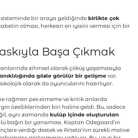
n sisteminde bir araya geldiğinde
birlikte çok
abetin olması, herkesin en iyisini vermesi için bir
 Baskıyla Başa Çıkmak
k anlarında zihinsel olarak çöküş yaşamasıyla
anıklılığında gözle görülür bir gelişme
var.
ikolojik olarak da oyuncularını hazırlıyor.
ne rağmen pes etmeme ve kritik anlarda
in özelliklerinden biri haline geldi. Bu, sadece
eğil, aynı zamanda
kulüp içinde oluşturulan
çlü bağın bir yansıması. Kaptan Odegaard’ın
ençlere verdiği destek ve Arteta’nın sürekli motive
performans göstermesini sağlıyor. Bu, uzun bir