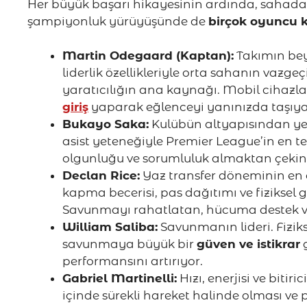
Her büyük başarı hikayesinin ardında, sahada f
şampiyonluk yürüyüşünde de
birçok oyuncu kr
Martin Odegaard (Kaptan):
Takımın bey
liderlik özellikleriyle orta sahanın vazgeç
yaratıcılığın ana kaynağı. Mobil cihazla
giriş
yaparak eğlenceyi yanınızda taşıyab
Bukayo Saka:
Kulübün altyapısından yeti
asist yeteneğiyle Premier League’in en te
olgunluğu ve sorumluluk almaktan çeki
Declan Rice:
Yaz transfer döneminin en 
kapma becerisi, pas dağıtımı ve fiziksel
Savunmayı rahatlatan, hücuma destek ve
William Saliba:
Savunmanın lideri. Fizikse
savunmaya büyük bir
güven ve istikrar
g
performansını artırıyor.
Gabriel Martinelli:
Hızı, enerjisi ve bitir
içinde sürekli hareket halinde olması v