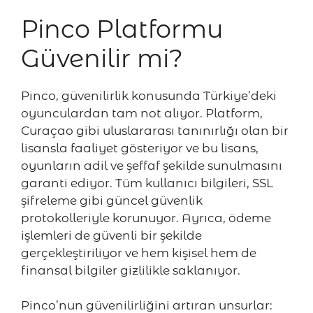
Pinco Platformu
Güvenilir mi?
Pinco, güvenilirlik konusunda Türkiye’deki
oyunculardan tam not alıyor. Platform,
Curaçao gibi uluslararası tanınırlığı olan bir
lisansla faaliyet gösteriyor ve bu lisans,
oyunların adil ve şeffaf şekilde sunulmasını
garanti ediyor. Tüm kullanıcı bilgileri, SSL
şifreleme gibi güncel güvenlik
protokolleriyle korunuyor. Ayrıca, ödeme
işlemleri de güvenli bir şekilde
gerçekleştiriliyor ve hem kişisel hem de
finansal bilgiler gizlilikle saklanıyor.
Pinco’nun güvenilirliğini artıran unsurlar: