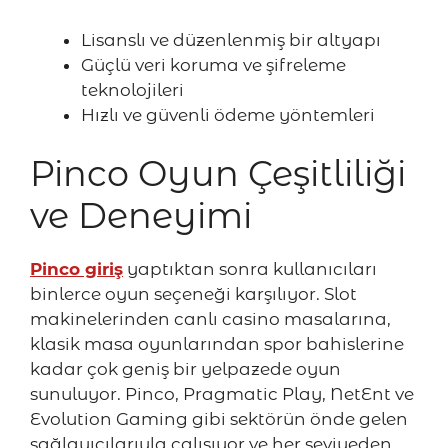
Lisanslı ve düzenlenmiş bir altyapı
Güçlü veri koruma ve şifreleme
teknolojileri
Hızlı ve güvenli ödeme yöntemleri
Pinco Oyun Çeşitliliği
ve Deneyimi
Pinco giriş
yaptıktan sonra kullanıcıları
binlerce oyun seçeneği karşılıyor. Slot
makinelerinden canlı casino masalarına,
klasik masa oyunlarından spor bahislerine
kadar çok geniş bir yelpazede oyun
sunuluyor. Pinco, Pragmatic Play, NetEnt ve
Evolution Gaming gibi sektörün önde gelen
sağlayıcılarıyla çalışıyor ve her seviyeden