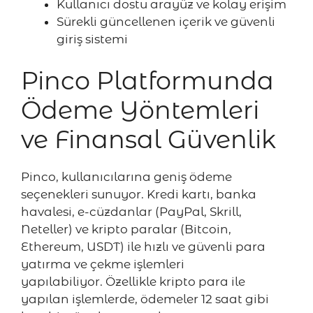
Kullanıcı dostu arayüz ve kolay erişim
Sürekli güncellenen içerik ve güvenli
giriş sistemi
Pinco Platformunda
Ödeme Yöntemleri
ve Finansal Güvenlik
Pinco, kullanıcılarına geniş ödeme
seçenekleri sunuyor. Kredi kartı, banka
havalesi, e-cüzdanlar (PayPal, Skrill,
Neteller) ve kripto paralar (Bitcoin,
Ethereum, USDT) ile hızlı ve güvenli para
yatırma ve çekme işlemleri
yapılabiliyor. Özellikle kripto para ile
yapılan işlemlerde, ödemeler 12 saat gibi