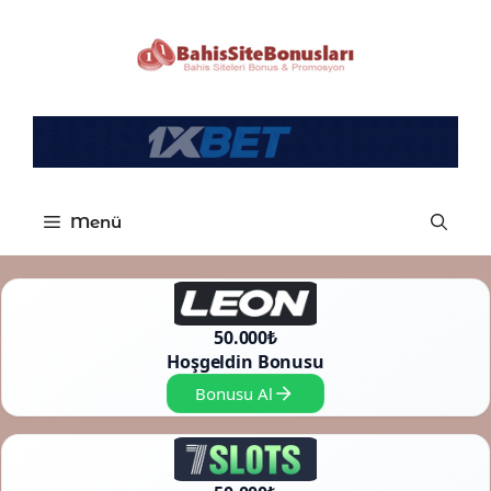
İçeriğe
atla
Menü
50.000₺
Hoşgeldin Bonusu
Bonusu Al