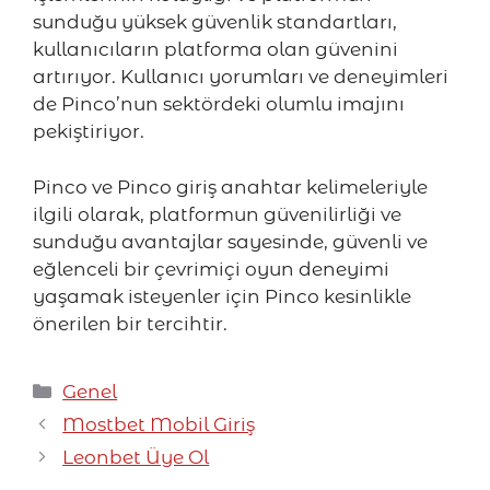
sunduğu yüksek güvenlik standartları,
kullanıcıların platforma olan güvenini
artırıyor. Kullanıcı yorumları ve deneyimleri
de Pinco’nun sektördeki olumlu imajını
pekiştiriyor.
Pinco ve Pinco giriş anahtar kelimeleriyle
ilgili olarak, platformun güvenilirliği ve
sunduğu avantajlar sayesinde, güvenli ve
eğlenceli bir çevrimiçi oyun deneyimi
yaşamak isteyenler için Pinco kesinlikle
önerilen bir tercihtir.
Kategoriler
Genel
Mostbet Mobil Giriş
Leonbet Üye Ol