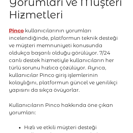
Yorumları ve Müşteri
Hizmetleri
Pinco
kullanıcılarının yorumları
incelendiğinde, platformun teknik desteği
ve müşteri memnuniyeti konusunda
oldukça başarılı olduğu görülüyor. 7/24
canlı destek hizmetiyle kullanıcıların her
türlü sorunu hızlıca çözülüyor. Ayrıca,
kullanıcılar Pinco giriş işlemlerinin
kolaylığını, platformun güncel ve yenilikçi
yapısını da sıkça övüyorlar.
Kullanıcıların Pinco hakkında öne çıkan
yorumları:
Hızlı ve etkili müşteri desteği