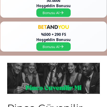
50.000₺
Hoşgeldin Bonusu
Bonusu Al
%500 + 290 FS
Hoşgeldin Bonusu
Bonusu Al