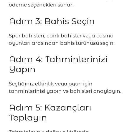
ödeme seçenekleri sunar.
Adım 3: Bahis Seçin
Spor bahisleri, canlı bahisler veya casino
oyunları arasından bahis türünüzü seçin.
Adım 4: Tahminlerinizi
Yapın
Seçtiğiniz etkinlik veya oyun için
tahminlerinizi yapın ve bahisleri onaylayın.
Adım 5: Kazançları
Toplayın
Tahminleriniz doğru çıktığında,