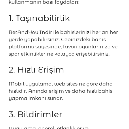
kullanmanın bazı faydaları:
1. Taşınabilirlik
BetAndYou İndir ile bahislerinizi her an her
yerde yapabilirsiniz. Cebinizdeki bahis
platformu sayesinde, favori oyunlarınıza ve
spor etkinliklerine kolayca erişebilirsiniz.
2. Hızlı Erişim
Mobil uygulama, web sitesine göre daha
hızlıdır. Anında erişim ve daha hızlı bahis
yapma imkanı sunar.
3. Bildirimler
Uygulama, önemli etkinlikler ve