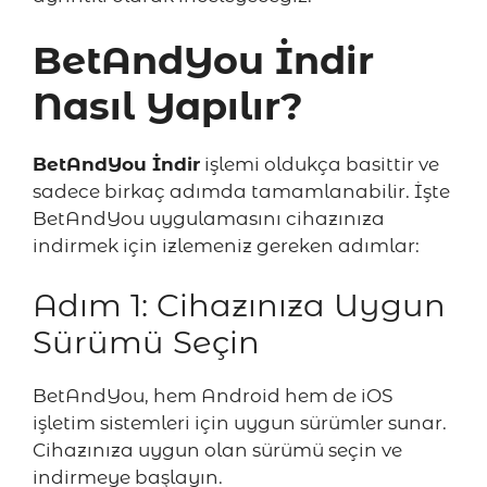
BetAndYou İndir
Nasıl Yapılır?
BetAndYou İndir
işlemi oldukça basittir ve
sadece birkaç adımda tamamlanabilir. İşte
BetAndYou uygulamasını cihazınıza
indirmek için izlemeniz gereken adımlar:
Adım 1: Cihazınıza Uygun
Sürümü Seçin
BetAndYou, hem Android hem de iOS
işletim sistemleri için uygun sürümler sunar.
Cihazınıza uygun olan sürümü seçin ve
indirmeye başlayın.