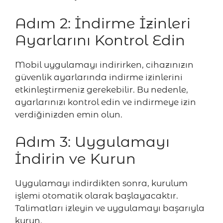
Adım 2: İndirme İzinleri
Ayarlarını Kontrol Edin
Mobil uygulamayı indirirken, cihazınızın
güvenlik ayarlarında indirme izinlerini
etkinleştirmeniz gerekebilir. Bu nedenle,
ayarlarınızı kontrol edin ve indirmeye izin
verdiğinizden emin olun.
Adım 3: Uygulamayı
İndirin ve Kurun
Uygulamayı indirdikten sonra, kurulum
işlemi otomatik olarak başlayacaktır.
Talimatları izleyin ve uygulamayı başarıyla
kurun.