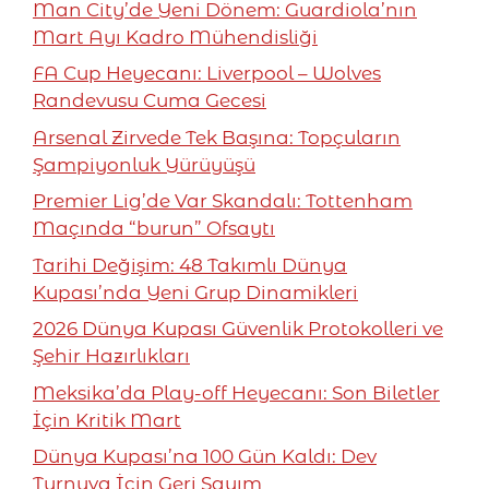
Man City’de Yeni Dönem: Guardiola’nın
Mart Ayı Kadro Mühendisliği
FA Cup Heyecanı: Liverpool – Wolves
Randevusu Cuma Gecesi
Arsenal Zirvede Tek Başına: Topçuların
Şampiyonluk Yürüyüşü
Premier Lig’de Var Skandalı: Tottenham
Maçında “burun” Ofsaytı
Tarihi Değişim: 48 Takımlı Dünya
Kupası’nda Yeni Grup Dinamikleri
2026 Dünya Kupası Güvenlik Protokolleri ve
Şehir Hazırlıkları
Meksika’da Play-off Heyecanı: Son Biletler
İçin Kritik Mart
Dünya Kupası’na 100 Gün Kaldı: Dev
Turnuva İçin Geri Sayım