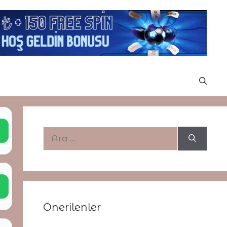
için
ara
Önerilenler