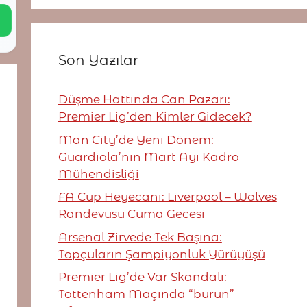
Son Yazılar
Düşme Hattında Can Pazarı:
Premier Lig’den Kimler Gidecek?
Man City’de Yeni Dönem:
Guardiola’nın Mart Ayı Kadro
Mühendisliği
FA Cup Heyecanı: Liverpool – Wolves
Randevusu Cuma Gecesi
Arsenal Zirvede Tek Başına:
Topçuların Şampiyonluk Yürüyüşü
Premier Lig’de Var Skandalı:
Tottenham Maçında “burun”