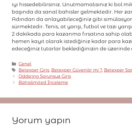
iyi hissedebilirsiniz. Unutmamalısınız ki bol mi
başında da sanal bahisler gelmektedir. Her za
Adından da anlayabileceğiniz gibi simülasyon 
sürmektedir. Tenis, at yarışı, futbol ve tazı y
2 dakikada para kazanma fırsatına sahip olabi
hemen kayıt olarak istediğiniz kadar para ka
edeceğiniz tutarlar beklediğinizin de üzerinde 
Kategoriler
Genel
Etiketler
Betexper Giriş
,
Betexper Güvenilir mi ?
,
Betexper San
Oddsring Sorunsuz Giriş
Bahislimited İnceleme
Yorum yapın