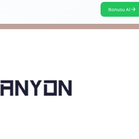
Bonusu Al