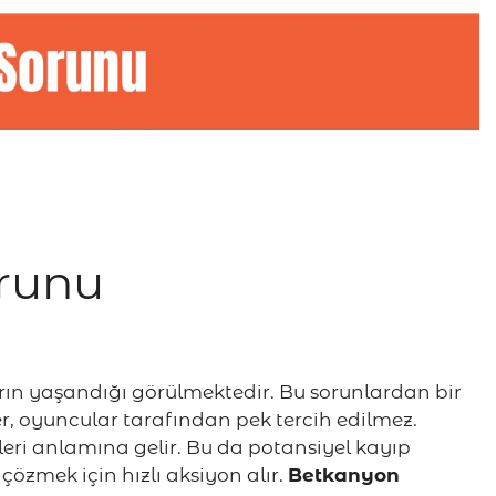
orunu
nların yaşandığı görülmektedir. Bu sorunlardan bir
eler, oyuncular tarafından pek tercih edilmez.
ri anlamına gelir. Bu da potansiyel kayıp
ı çözmek için hızlı aksiyon alır.
Betkanyon