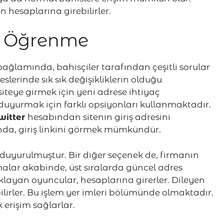
 hesaplarına girebilirler.
si Öğrenme
 bağlamında, bahisçiler tarafından çeşitli sorular
slerinde sık sık değişikliklerin olduğu
iteye girmek için yeni adrese ihtiyaç
 duyurmak için farklı opsiyonları kullanmaktadır.
itter
hesabından sitenin giriş adresini
nda, giriş linkini görmek mümkündür.
duyurulmuştur. Bir diğer seçenek de, firmanın
lar akabinde, üst sıralarda güncel adres
ıklayan oyuncular, hesaplarına girerler. Dileyen
ilirler. Bu işlem yer imleri bölümünde olmaktadır.
erişim sağlarlar.