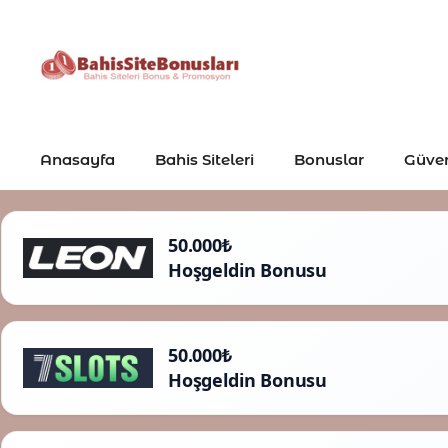
İçeriğe
atla
Anasayfa
Bahis Siteleri
Bonuslar
Güven
50.000₺
Hoşgeldin Bonusu
50.000₺
Hoşgeldin Bonusu