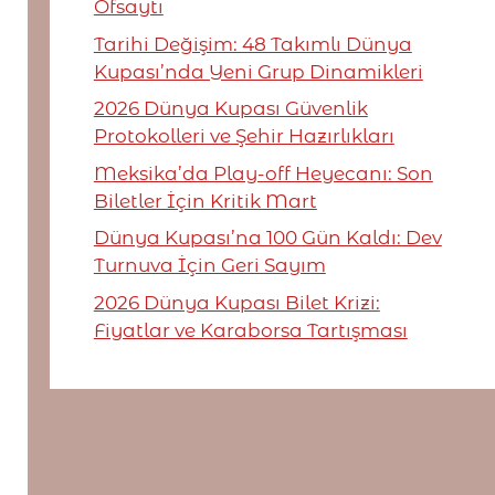
Ofsaytı
Tarihi Değişim: 48 Takımlı Dünya
Kupası’nda Yeni Grup Dinamikleri
2026 Dünya Kupası Güvenlik
Protokolleri ve Şehir Hazırlıkları
Meksika’da Play-off Heyecanı: Son
Biletler İçin Kritik Mart
Dünya Kupası’na 100 Gün Kaldı: Dev
Turnuva İçin Geri Sayım
2026 Dünya Kupası Bilet Krizi:
Fiyatlar ve Karaborsa Tartışması