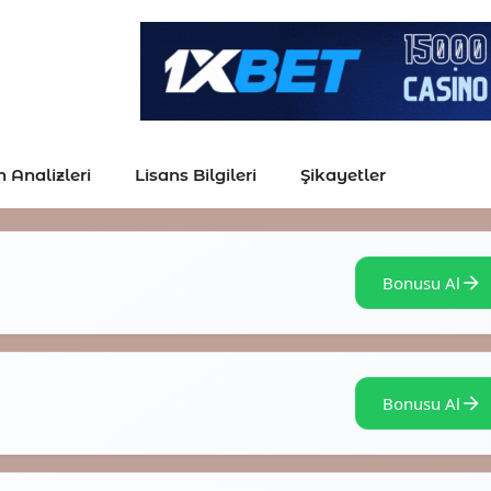
 Analizleri
Lisans Bilgileri
Şikayetler
Bonusu Al
Bonusu Al