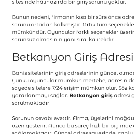
sitesinde hâlihazırda bir giriş sorunu yoktur.
Bunun nedeni, firmanın kısa bir süre önce adres
sorunu ortadan kalkmıştır. Artık tüm seçenekle
mümkündür. Oyuncular farklı seçenekler üzerinde
sorunsuz olmasının yanı sıra, kalitelidir.
Betkanyon Giriş Adres
Bahis sitelerinin giriş adreslerinin güncel olmas
Çünkü oyuncular mümkün mertebe, adresin dai
sayede sitelere 7/24 erişim mümkün olur. Söz
yararlanmayı sağlar.
Betkanyon giriş
adresi 
sorulmaktadır.
Sorunun cevabı evettir. Firma, üyelerini mağd
özen gösterir. Ayrıca bu süreç hızlı bir biçimde
sağlamaktadır. Güncel adres sayesinde, canlı