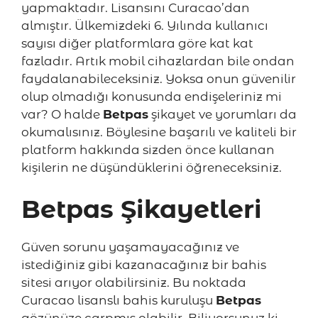
yapmaktadır. Lisansını Curacao’dan
almıştır. Ülkemizdeki 6. Yılında kullanıcı
sayısı diğer platformlara göre kat kat
fazladır. Artık mobil cihazlardan bile ondan
faydalanabileceksiniz. Yoksa onun güvenilir
olup olmadığı konusunda endişeleriniz mi
var? O halde
Betpas
şikayet ve yorumları da
okumalısınız. Böylesine başarılı ve kaliteli bir
platform hakkında sizden önce kullanan
kişilerin ne düşündüklerini öğreneceksiniz.
Betpas Şikayetleri
Güven sorunu yaşamayacağınız ve
istediğiniz gibi kazanacağınız bir bahis
sitesi arıyor olabilirsiniz. Bu noktada
Curacao lisanslı bahis kuruluşu
Betpas