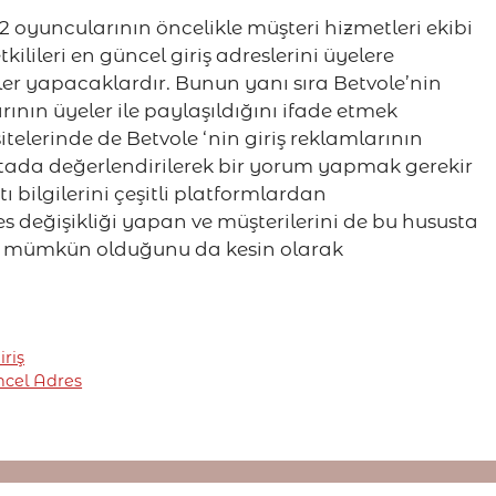
2 oyuncularının öncelikle müşteri hizmetleri ekibi
ilileri en güncel giriş adreslerini üyelere
er yapacaklardır. Bunun yanı sıra Betvole’nin
nın üyeler ile paylaşıldığını ifade etmek
telerinde de Betvole ‘nin giriş reklamlarının
ktada değerlendirilerek bir yorum yapmak gerekir
ı bilgilerini çeşitli platformlardan
es değişikliği yapan ve müşterilerini de bu hususta
in mümkün olduğunu da kesin olarak
riş
ncel Adres