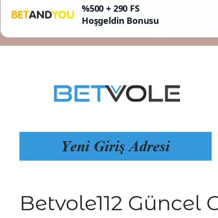
%500 + 290 FS
Hoşgeldin Bonusu
Betvole112 Güncel Gi