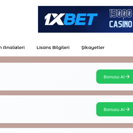
 Analizleri
Lisans Bilgileri
Şikayetler
Bonusu Al
Bonusu Al