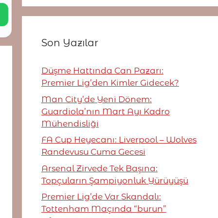
Son Yazılar
Düşme Hattında Can Pazarı:
Premier Lig’den Kimler Gidecek?
Man City’de Yeni Dönem:
Guardiola’nın Mart Ayı Kadro
Mühendisliği
FA Cup Heyecanı: Liverpool – Wolves
Randevusu Cuma Gecesi
Arsenal Zirvede Tek Başına:
Topçuların Şampiyonluk Yürüyüşü
Premier Lig’de Var Skandalı:
Tottenham Maçında “burun”