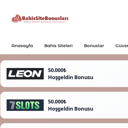
İçeriğe
atla
Anasayfa
Bahis Siteleri
Bonuslar
Güven
50.000₺
Hoşgeldin Bonusu
50.000₺
Hoşgeldin Bonusu