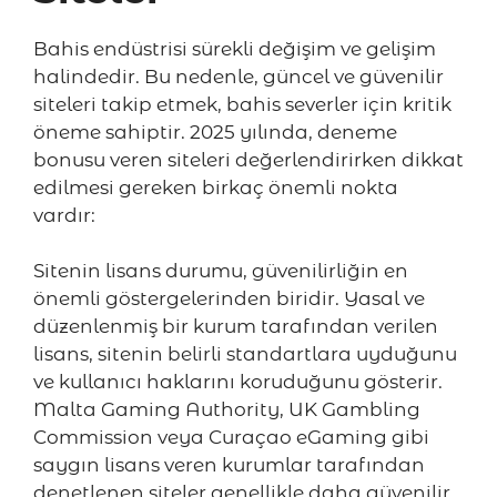
Bahis endüstrisi sürekli değişim ve gelişim
halindedir. Bu nedenle, güncel ve güvenilir
siteleri takip etmek, bahis severler için kritik
öneme sahiptir. 2025 yılında, deneme
bonusu veren siteleri değerlendirirken dikkat
edilmesi gereken birkaç önemli nokta
vardır:
Sitenin lisans durumu, güvenilirliğin en
önemli göstergelerinden biridir. Yasal ve
düzenlenmiş bir kurum tarafından verilen
lisans, sitenin belirli standartlara uyduğunu
ve kullanıcı haklarını koruduğunu gösterir.
Malta Gaming Authority, UK Gambling
Commission veya Curaçao eGaming gibi
saygın lisans veren kurumlar tarafından
denetlenen siteler genellikle daha güvenilir