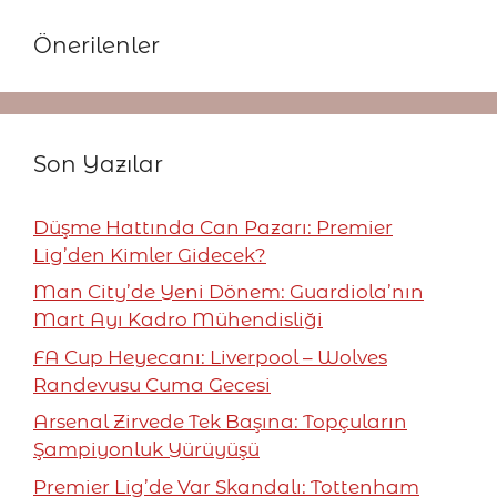
Önerilenler
Son Yazılar
Düşme Hattında Can Pazarı: Premier
Lig’den Kimler Gidecek?
Man City’de Yeni Dönem: Guardiola’nın
Mart Ayı Kadro Mühendisliği
FA Cup Heyecanı: Liverpool – Wolves
Randevusu Cuma Gecesi
Arsenal Zirvede Tek Başına: Topçuların
Şampiyonluk Yürüyüşü
Premier Lig’de Var Skandalı: Tottenham