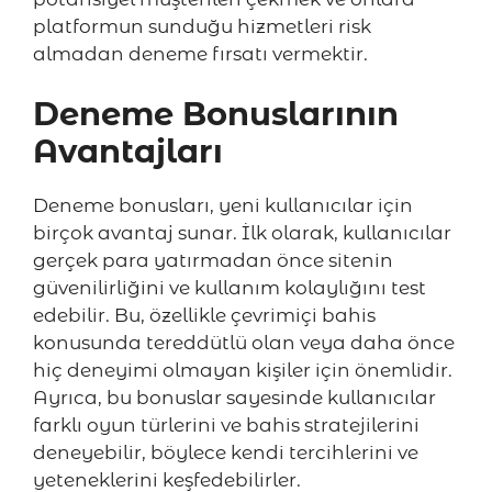
platformun sunduğu hizmetleri risk
almadan deneme fırsatı vermektir.
Deneme Bonuslarının
Avantajları
Deneme bonusları, yeni kullanıcılar için
birçok avantaj sunar. İlk olarak, kullanıcılar
gerçek para yatırmadan önce sitenin
güvenilirliğini ve kullanım kolaylığını test
edebilir. Bu, özellikle çevrimiçi bahis
konusunda tereddütlü olan veya daha önce
hiç deneyimi olmayan kişiler için önemlidir.
Ayrıca, bu bonuslar sayesinde kullanıcılar
farklı oyun türlerini ve bahis stratejilerini
deneyebilir, böylece kendi tercihlerini ve
yeteneklerini keşfedebilirler.