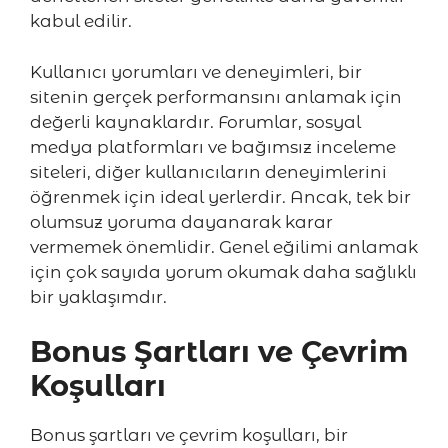
kabul edilir.
Kullanıcı yorumları ve deneyimleri, bir
sitenin gerçek performansını anlamak için
değerli kaynaklardır. Forumlar, sosyal
medya platformları ve bağımsız inceleme
siteleri, diğer kullanıcıların deneyimlerini
öğrenmek için ideal yerlerdir. Ancak, tek bir
olumsuz yoruma dayanarak karar
vermemek önemlidir. Genel eğilimi anlamak
için çok sayıda yorum okumak daha sağlıklı
bir yaklaşımdır.
Bonus Şartları ve Çevrim
Koşulları
Bonus şartları ve çevrim koşulları, bir