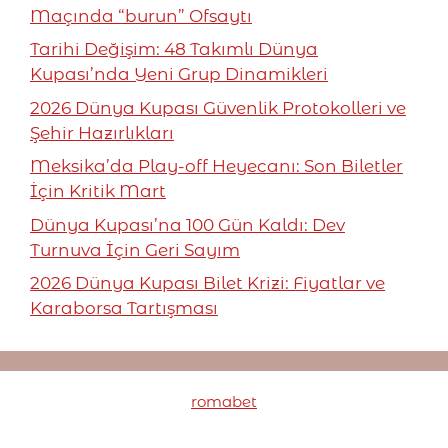
Maçında “burun” Ofsaytı
Tarihi Değişim: 48 Takımlı Dünya
Kupası’nda Yeni Grup Dinamikleri
2026 Dünya Kupası Güvenlik Protokolleri ve
Şehir Hazırlıkları
Meksika’da Play-off Heyecanı: Son Biletler
İçin Kritik Mart
Dünya Kupası’na 100 Gün Kaldı: Dev
Turnuva İçin Geri Sayım
2026 Dünya Kupası Bilet Krizi: Fiyatlar ve
Karaborsa Tartışması
romabet