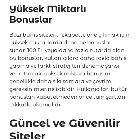
Yüksek Miktarlı
Bonuslar
Bazı bahis siteleri, rekabette öne çıkmak için
yüksek miktarlarda deneme bonusları
sunar. 100 TL veya daha fazla tutarda olan
bu bonuslar, kullanıcılara daha fazla bahis
yapma ve farklı stratejileri deneme şansı
verir. Ancak, yüksek miktarlı bonuslar
genellikle daha sıkı şartlara ve çevrim
gereksinimlerine tabidir. Kullanıcılar, bu tür
bonusları kabul etmeden önce tüm şartları
dikkatle okumalıdır.
Güncel ve Güvenilir
Siteler