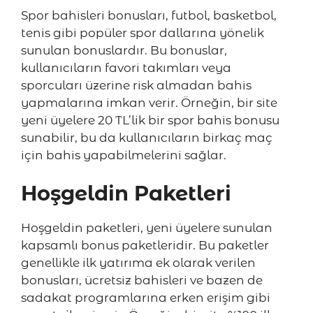
Spor bahisleri bonusları, futbol, basketbol,
tenis gibi popüler spor dallarına yönelik
sunulan bonuslardır. Bu bonuslar,
kullanıcıların favori takımları veya
sporcuları üzerine risk almadan bahis
yapmalarına imkan verir. Örneğin, bir site
yeni üyelere 20 TL’lik bir spor bahis bonusu
sunabilir, bu da kullanıcıların birkaç maç
için bahis yapabilmelerini sağlar.
Hoşgeldin Paketleri
Hoşgeldin paketleri, yeni üyelere sunulan
kapsamlı bonus paketleridir. Bu paketler
genellikle ilk yatırıma ek olarak verilen
bonusları, ücretsiz bahisleri ve bazen de
sadakat programlarına erken erişim gibi