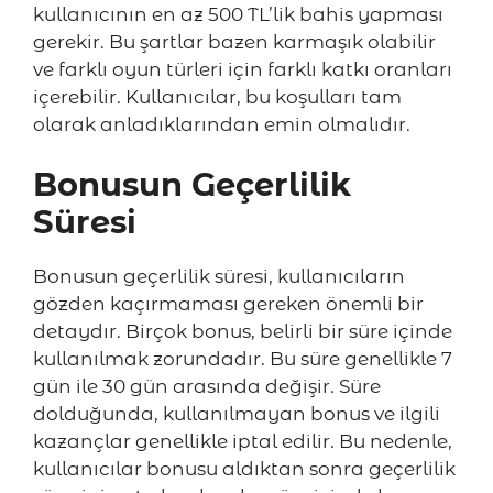
kullanıcının en az 500 TL’lik bahis yapması
gerekir. Bu şartlar bazen karmaşık olabilir
ve farklı oyun türleri için farklı katkı oranları
içerebilir. Kullanıcılar, bu koşulları tam
olarak anladıklarından emin olmalıdır.
Bonusun Geçerlilik
Süresi
Bonusun geçerlilik süresi, kullanıcıların
gözden kaçırmaması gereken önemli bir
detaydır. Birçok bonus, belirli bir süre içinde
kullanılmak zorundadır. Bu süre genellikle 7
gün ile 30 gün arasında değişir. Süre
dolduğunda, kullanılmayan bonus ve ilgili
kazançlar genellikle iptal edilir. Bu nedenle,
kullanıcılar bonusu aldıktan sonra geçerlilik