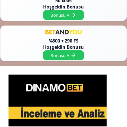
50.000₺
Hoşgeldin Bonusu
Bonusu Al
%500 + 290 FS
Hoşgeldin Bonusu
Bonusu Al