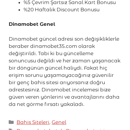
%5 Çevrim Şartsız Sanal Kart Bonusu
%20 Haftalık Discount Bonusu
Dinamobet Genel
Dinamobet güncel adresi son değişikliklerle
beraber dinamobet35.com olarak
değiştirildi. Tabi ki bu güncelleme
sonuncusu değildi ve her zaman yaşanacak
bir döngünün güncel haliydi. Fakat hiç
erişim sorunu yaşamayacağınız güvenilir
bir genç bahis sitesi arıyorsanız doğru
adrestesiniz. Dinamobet incelemesi bize
güven veren yönlerini ve avantajlarını daha
da net görme fırsatı yakaladı.
Kategoriler
Bahis Siteleri
,
Genel
Etiketler