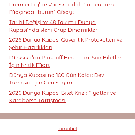
Premier Lig’de Var Skandalı: Tottenham
Maçında “burun” Ofsaytı
Tarihi Değişim: 48 Takımlı Dünya
Kupası’nda Yeni Grup Dinamikleri
2026 Dünya Kupası Güvenlik Protokolleri ve
Şehir Hazırlıkları
Meksika’da Play-off Heyecanı: Son Biletler
İçin Kritik Mart
Dünya Kupası’na 100 Gün Kaldı: Dev
Turnuva İçin Geri Sayım
2026 Dünya Kupası Bilet Krizi: Fiyatlar ve
Karaborsa Tartışması
romabet