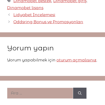
Dinamobet destek
,
Dinamobet giriş
,
Dinamobet lisans
Lidyabet İncelemesi
Oddsring Bonus ve Promosyonları
Yorum yapın
Yorum yapabilmek için
oturum açmalısınız
.
için
ara