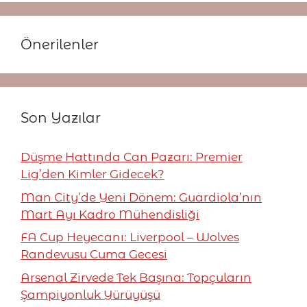
Önerilenler
Son Yazılar
Düşme Hattında Can Pazarı: Premier
Lig’den Kimler Gidecek?
Man City’de Yeni Dönem: Guardiola’nın
Mart Ayı Kadro Mühendisliği
FA Cup Heyecanı: Liverpool – Wolves
Randevusu Cuma Gecesi
Arsenal Zirvede Tek Başına: Topçuların
Şampiyonluk Yürüyüşü