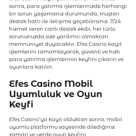
sonra, para yatırma işlemlerinizde herhangi
bir sorun yaşamanız durumunda, müşteri
destek hattı ile iletişime geçebilirsiniz. 7/24
hizmet veren canlı destek ekibi, her türlü
sorununuzda size yardımcı olmaktan
memnuniyet duyacaktır. Efes Casino kayıt
işlemlerini tamamlayarak, güvenli ve hızlı
para yatırma işlemlerinin keyfini çıkarın ve
oyunlara katılın.
Efes Casino Mobil
Uyumluluk ve Oyun
Keyfi
Efes Casino’ya kayıt olduktan sonra, mobil
uyumlu platformu sayesinde dilediğiniz
zaman ve yerde oyun keyfini