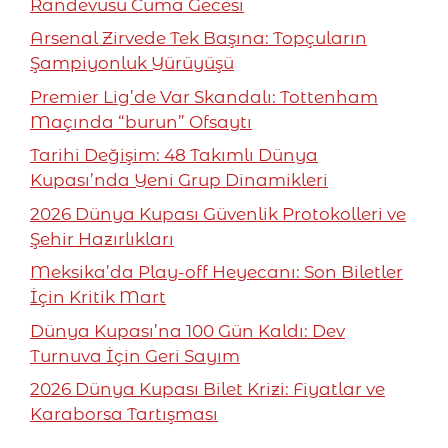
Randevusu Cuma Gecesi
Arsenal Zirvede Tek Başına: Topçuların
Şampiyonluk Yürüyüşü
Premier Lig’de Var Skandalı: Tottenham
Maçında “burun” Ofsaytı
Tarihi Değişim: 48 Takımlı Dünya
Kupası’nda Yeni Grup Dinamikleri
2026 Dünya Kupası Güvenlik Protokolleri ve
Şehir Hazırlıkları
Meksika’da Play-off Heyecanı: Son Biletler
İçin Kritik Mart
Dünya Kupası’na 100 Gün Kaldı: Dev
Turnuva İçin Geri Sayım
2026 Dünya Kupası Bilet Krizi: Fiyatlar ve
Karaborsa Tartışması