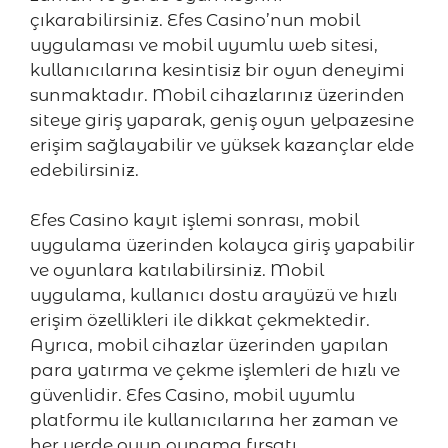
çıkarabilirsiniz. Efes Casino’nun mobil
uygulaması ve mobil uyumlu web sitesi,
kullanıcılarına kesintisiz bir oyun deneyimi
sunmaktadır. Mobil cihazlarınız üzerinden
siteye giriş yaparak, geniş oyun yelpazesine
erişim sağlayabilir ve yüksek kazançlar elde
edebilirsiniz.
Efes Casino kayıt işlemi sonrası, mobil
uygulama üzerinden kolayca giriş yapabilir
ve oyunlara katılabilirsiniz. Mobil
uygulama, kullanıcı dostu arayüzü ve hızlı
erişim özellikleri ile dikkat çekmektedir.
Ayrıca, mobil cihazlar üzerinden yapılan
para yatırma ve çekme işlemleri de hızlı ve
güvenlidir. Efes Casino, mobil uyumlu
platformu ile kullanıcılarına her zaman ve
her yerde oyun oynama fırsatı