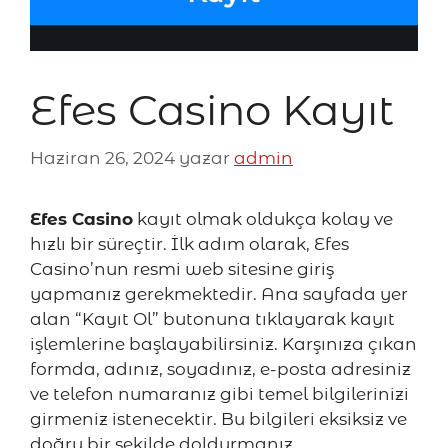
Efes Casino Kayıt
Haziran 26, 2024
yazar
admin
Efes Casino
kayıt olmak oldukça kolay ve
hızlı bir süreçtir. İlk adım olarak, Efes
Casino’nun resmi web sitesine giriş
yapmanız gerekmektedir. Ana sayfada yer
alan “Kayıt Ol” butonuna tıklayarak kayıt
işlemlerine başlayabilirsiniz. Karşınıza çıkan
formda, adınız, soyadınız, e-posta adresiniz
ve telefon numaranız gibi temel bilgilerinizi
girmeniz istenecektir. Bu bilgileri eksiksiz ve
doğru bir şekilde doldurmanız