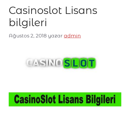
Casinoslot Lisans
bilgileri
Ağustos 2, 2018
yazar
admin