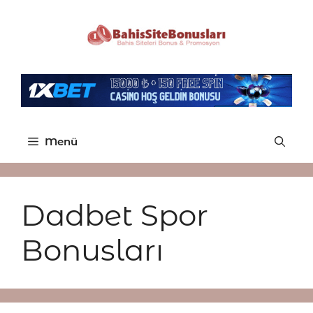
İçeriğe
atla
Menü
Dadbet Spor
Bonusları