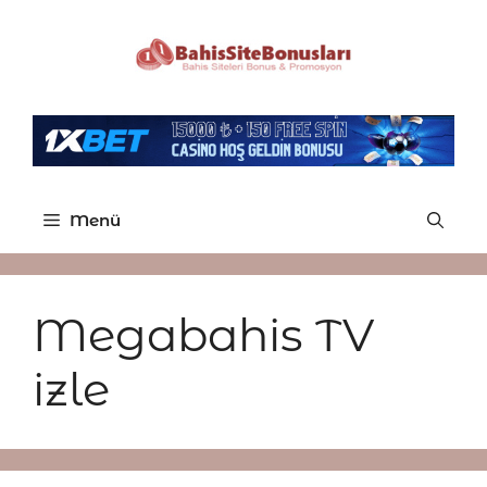
İçeriğe
atla
Menü
Megabahis TV
izle