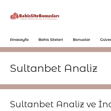
İçeriğe
atla
Anasayfa
Bahis Siteleri
Bonuslar
Güven
Sultanbet Analiz
Sultanbet Analiz ve İ