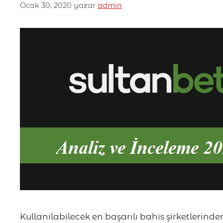
Ocak 30, 2020
yazar
admin
Kullanılabilecek en başarılı bahis şirketlerinde