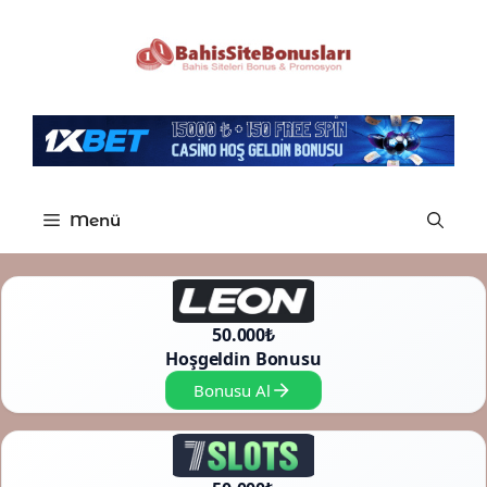
İçeriğe
atla
Menü
50.000₺
Hoşgeldin Bonusu
Bonusu Al