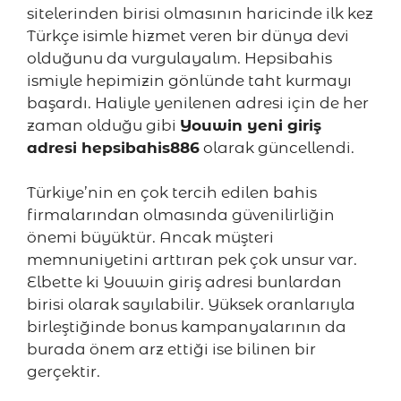
sitelerinden birisi olmasının haricinde ilk kez
Türkçe isimle hizmet veren bir dünya devi
olduğunu da vurgulayalım. Hepsibahis
ismiyle hepimizin gönlünde taht kurmayı
başardı. Haliyle yenilenen adresi için de her
zaman olduğu gibi
Youwin yeni giriş
adresi hepsibahis886
olarak güncellendi.
Türkiye’nin en çok tercih edilen bahis
firmalarından olmasında güvenilirliğin
önemi büyüktür. Ancak müşteri
memnuniyetini arttıran pek çok unsur var.
Elbette ki Youwin giriş adresi bunlardan
birisi olarak sayılabilir. Yüksek oranlarıyla
birleştiğinde bonus kampanyalarının da
burada önem arz ettiği ise bilinen bir
gerçektir.