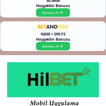
50.000₺
Hoşgeldin Bonusu
Bonusu Al
%500 + 290 FS
Hoşgeldin Bonusu
Bonusu Al