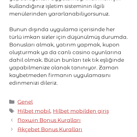
kullandığınız işletim sisteminin ilgili
menülerinden yararlanabiliyorsunuz.
Bunun dışında uygulama içerisinde her
türlü imkan sizler için düşünülmüş durumda.
Bonusları almak, yatırım yapmak, kupon
oluşturmak ya da canlı casino oyunlarına
dahil olmak. Bütün bunları tek tık eşliğinde
yapabilmenize olanak tanınıyor. Zaman
kaybetmeden firmanın uygulamasını
edinmenizi dileriz.
Kategoriler
Genel
Etiketler
Hilbet mobil
,
Hilbet mobilden giriş
Noxwin Bonus Kuralları
Akçebet Bonus Kuralları