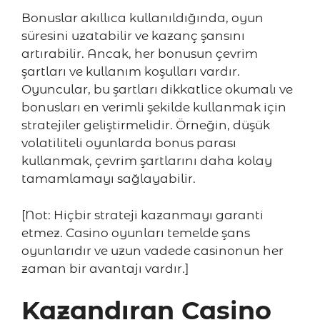
Bonuslar akıllıca kullanıldığında, oyun
süresini uzatabilir ve kazanç şansını
artırabilir. Ancak, her bonusun çevrim
şartları ve kullanım koşulları vardır.
Oyuncular, bu şartları dikkatlice okumalı ve
bonusları en verimli şekilde kullanmak için
stratejiler geliştirmelidir. Örneğin, düşük
volatiliteli oyunlarda bonus parası
kullanmak, çevrim şartlarını daha kolay
tamamlamayı sağlayabilir.
[Not: Hiçbir strateji kazanmayı garanti
etmez. Casino oyunları temelde şans
oyunlarıdır ve uzun vadede casinonun her
zaman bir avantajı vardır.]
Kazandıran Casino