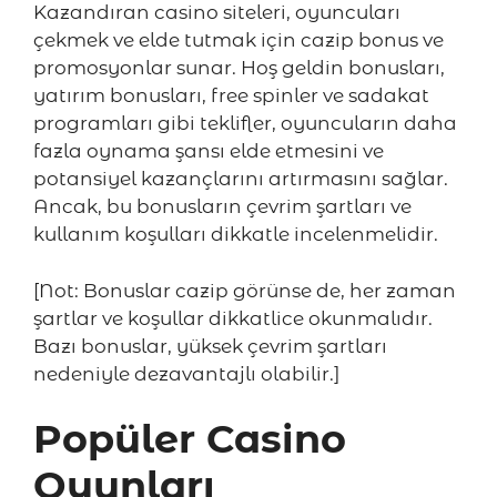
Kazandıran casino siteleri, oyuncuları
çekmek ve elde tutmak için cazip bonus ve
promosyonlar sunar. Hoş geldin bonusları,
yatırım bonusları, free spinler ve sadakat
programları gibi teklifler, oyuncuların daha
fazla oynama şansı elde etmesini ve
potansiyel kazançlarını artırmasını sağlar.
Ancak, bu bonusların çevrim şartları ve
kullanım koşulları dikkatle incelenmelidir.
[Not: Bonuslar cazip görünse de, her zaman
şartlar ve koşullar dikkatlice okunmalıdır.
Bazı bonuslar, yüksek çevrim şartları
nedeniyle dezavantajlı olabilir.]
Popüler Casino
Oyunları