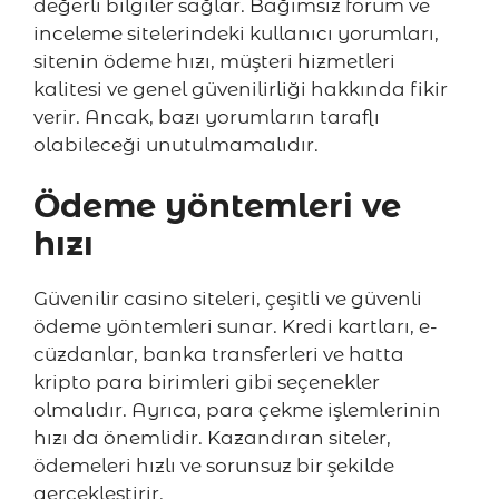
değerli bilgiler sağlar. Bağımsız forum ve
inceleme sitelerindeki kullanıcı yorumları,
sitenin ödeme hızı, müşteri hizmetleri
kalitesi ve genel güvenilirliği hakkında fikir
verir. Ancak, bazı yorumların taraflı
olabileceği unutulmamalıdır.
Ödeme yöntemleri ve
hızı
Güvenilir casino siteleri, çeşitli ve güvenli
ödeme yöntemleri sunar. Kredi kartları, e-
cüzdanlar, banka transferleri ve hatta
kripto para birimleri gibi seçenekler
olmalıdır. Ayrıca, para çekme işlemlerinin
hızı da önemlidir. Kazandıran siteler,
ödemeleri hızlı ve sorunsuz bir şekilde
gerçekleştirir.