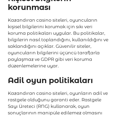
korunması
Kazandıran casino siteleri, oyuncuların
kişisel bilgilerini korumak için sıkı veri
koruma politikaları uygular. Bu politikalar,
bilgilerin nasıl toplandığını, kullanıldığını ve
saklandığını açıklar. Güvenilir siteler,
oyuncuların bilgilerini üçüncü taraflarla
paylaşmaz ve GDPR gibi veri koruma
düzenlemelerine uyar.
Adil oyun politikaları
Kazandıran casino siteleri, oyunların adil ve
rastgele olduğunu garanti eder. Rastgele
Sayı Üreteci (RNG) kullanarak, oyun
sonuçlarının manipüle edilemez olmasını