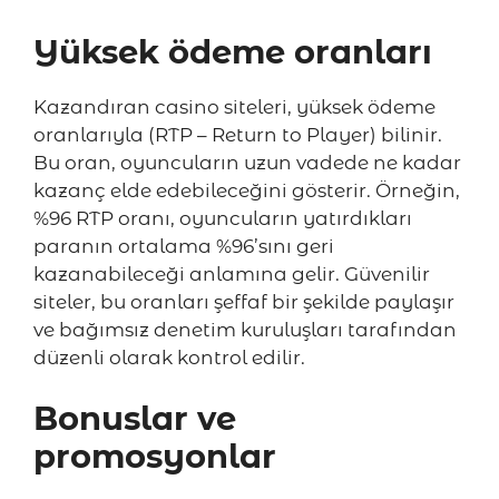
Yüksek ödeme oranları
Kazandıran casino siteleri, yüksek ödeme
oranlarıyla (RTP – Return to Player) bilinir.
Bu oran, oyuncuların uzun vadede ne kadar
kazanç elde edebileceğini gösterir. Örneğin,
%96 RTP oranı, oyuncuların yatırdıkları
paranın ortalama %96’sını geri
kazanabileceği anlamına gelir. Güvenilir
siteler, bu oranları şeffaf bir şekilde paylaşır
ve bağımsız denetim kuruluşları tarafından
düzenli olarak kontrol edilir.
Bonuslar ve
promosyonlar