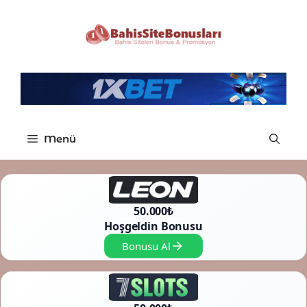
İçeriğe
atla
Menü
50.000₺
Hoşgeldin Bonusu
Bonusu Al