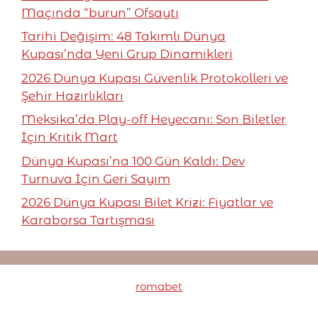
Maçında “burun” Ofsaytı
Tarihi Değişim: 48 Takımlı Dünya
Kupası’nda Yeni Grup Dinamikleri
2026 Dünya Kupası Güvenlik Protokolleri ve
Şehir Hazırlıkları
Meksika’da Play-off Heyecanı: Son Biletler
İçin Kritik Mart
Dünya Kupası’na 100 Gün Kaldı: Dev
Turnuva İçin Geri Sayım
2026 Dünya Kupası Bilet Krizi: Fiyatlar ve
Karaborsa Tartışması
romabet