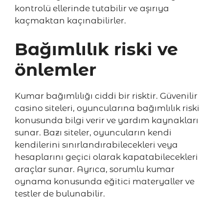
kontrolü ellerinde tutabilir ve aşırıya
kaçmaktan kaçınabilirler.
Bağımlılık riski ve
önlemler
Kumar bağımlılığı ciddi bir risktir. Güvenilir
casino siteleri, oyuncularına bağımlılık riski
konusunda bilgi verir ve yardım kaynakları
sunar. Bazı siteler, oyuncuların kendi
kendilerini sınırlandırabilecekleri veya
hesaplarını geçici olarak kapatabilecekleri
araçlar sunar. Ayrıca, sorumlu kumar
oynama konusunda eğitici materyaller ve
testler de bulunabilir.