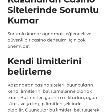
Sitelerinde Sorumlu
Kumar
Sorumlu kumar oynamak, eğlenceli ve
güvenli bir casino deneyimi için çok
önemlidir:
Kendi limitlerini
belirleme
Kazandıran casino siteleri, oyuncuların
kendi limitlerini belirlemelerine olanak
tanır. Bu limitler, yatırım miktarları, oyun
süresi veya kayıp limitleri şeklinde
olabilir. Oyuncular bu limitleri belirleyerek