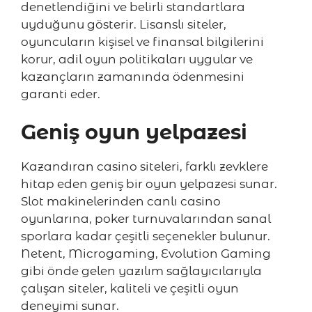
denetlendiğini ve belirli standartlara
uyduğunu gösterir. Lisanslı siteler,
oyuncuların kişisel ve finansal bilgilerini
korur, adil oyun politikaları uygular ve
kazançların zamanında ödenmesini
garanti eder.
Geniş oyun yelpazesi
Kazandıran casino siteleri, farklı zevklere
hitap eden geniş bir oyun yelpazesi sunar.
Slot makinelerinden canlı casino
oyunlarına, poker turnuvalarından sanal
sporlara kadar çeşitli seçenekler bulunur.
Netent, Microgaming, Evolution Gaming
gibi önde gelen yazılım sağlayıcılarıyla
çalışan siteler, kaliteli ve çeşitli oyun
deneyimi sunar.