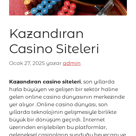
Kazandıran
Casino Siteleri
Ocak 27, 2025
yazar
admin
Kazandıran casino siteleri
, son yıllarda
hızla büyüyen ve gelişen bir sektör haline
gelen online casino dünyasının merkezinde
yer alıyor .Online casino dünyası, son
yıllarda teknolojinin gelişmesiyle birlikte
büyük bir dönüşüm geçirdi. İnternet
üzerinden erişilebilen bu platformlar,
geleneksel casinoların sunduğu heyecanı ve