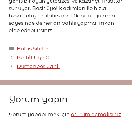
geniş bir oyun yelpazesi ve kazançlı fırsatlar
sunuyor. Basit üyelik adımları ile hızla
hesap oluşturabilirsiniz. Mobil uygulama
sayesinde de her an bahis yapma imkanı
elde edebilirsiniz.
Kategoriler
Bahis Siteleri
Bettilt Üye Ol
Dumanbet Canlı
Yorum yapın
Yorum yapabilmek için
oturum açmalısınız
.