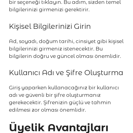
bir seçeneği tıklayın. Bu adım, sizden temel
bilgilerinizi girmenizi gerektirir.
Kişisel Bilgilerinizi Girin
Ad, soyadı, doğum tarihi, cinsiyet gibi kişisel
bilgilerinizi girmeniz istenecektir. Bu
bilgilerin doğru ve güncel olması önemlidir.
Kullanıcı Adı ve Şifre Oluşturma
Giriş yaparken kullanacağınız bir kullanıcı
adı ve güvenli bir şifre oluşturmanız
gerekecektir. Şifrenizin güçlü ve tahmin
edilmesi zor olması önemlidir.
Üyelik Avantajları