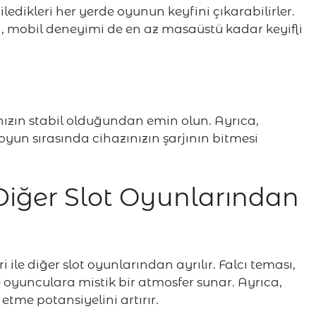
edikleri her yerde oyunun keyfini çıkarabilirler.
ği, mobil deneyimi de en az masaüstü kadar keyifli
ızın stabil olduğundan emin olun. Ayrıca,
oyun sırasında cihazınızın şarjının bitmesi
iğer Slot Oyunlarından
ile diğer slot oyunlarından ayrılır. Falcı teması,
e oyunculara mistik bir atmosfer sunar. Ayrıca,
 etme potansiyelini artırır.