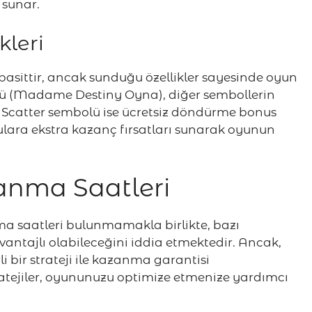
 sunar.
kleri
sittir, ancak sunduğu özellikler sayesinde oyun
olü (Madame Destiny Oyna), diğer sembollerin
ır. Scatter sembolü ise ücretsiz döndürme bonus
ulara ekstra kazanç fırsatları sunarak oyunun
nma Saatleri
a saatleri bulunmamakla birlikte, bazı
antajlı olabileceğini iddia etmektedir. Ancak,
i bir strateji ile kazanma garantisi
ratejiler, oyununuzu optimize etmenize yardımcı