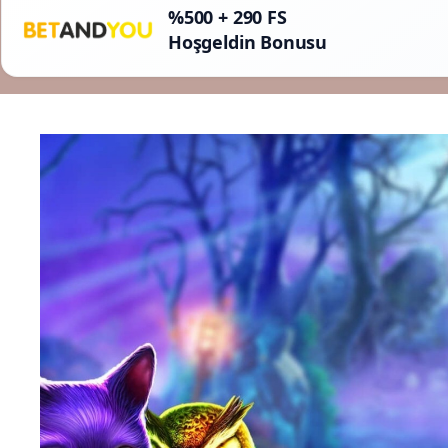
%500 + 290 FS
Hoşgeldin Bonusu