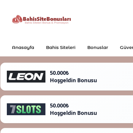
İçeriğe
atla
Anasayfa
Bahis Siteleri
Bonuslar
Güven
50.000₺
Hoşgeldin Bonusu
50.000₺
Hoşgeldin Bonusu