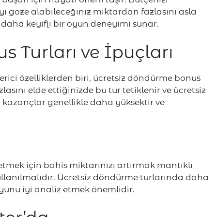
yi göze alabileceğiniz miktardan fazlasını asla
daha keyifli bir oyun deneyimi sunar.
Turları ve İpuçları
ci özelliklerden biri, ücretsiz döndürme bonus
asını elde ettiğinizde bu tur tetiklenir ve ücretsiz
 kazançlar genellikle daha yüksektir ve
tmek için bahis miktarınızı artırmak mantıklı
i kullanılmalıdır. Ücretsiz döndürme turlarında daha
oyunu iyi analiz etmek önemlidir.