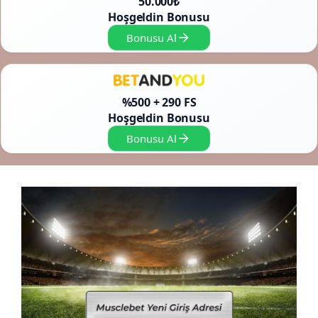
50.000₺
Hoşgeldin Bonusu
Bonusu Al
%500 + 290 FS
Hoşgeldin Bonusu
Bonusu Al