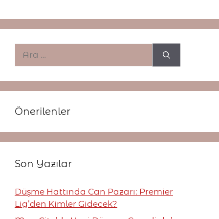
için
ara
Önerilenler
Son Yazılar
Düşme Hattında Can Pazarı: Premier
Lig’den Kimler Gidecek?