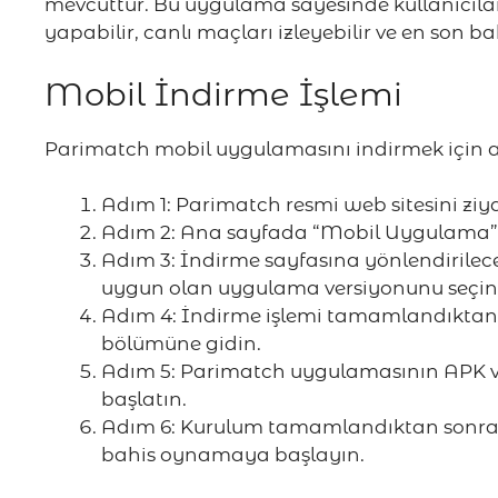
mevcuttur. Bu uygulama sayesinde kullanıcılar
yapabilir, canlı maçları izleyebilir ve en son bah
Mobil İndirme İşlemi
Parimatch mobil uygulamasını indirmek için aş
Adım 1: Parimatch resmi web sitesini ziya
Adım 2: Ana sayfada “Mobil Uygulama” v
Adım 3: İndirme sayfasına yönlendirilecek
uygun olan uygulama versiyonunu seçin 
Adım 4: İndirme işlemi tamamlandıktan s
bölümüne gidin.
Adım 5: Parimatch uygulamasının APK ve
başlatın.
Adım 6: Kurulum tamamlandıktan sonra,
bahis oynamaya başlayın.