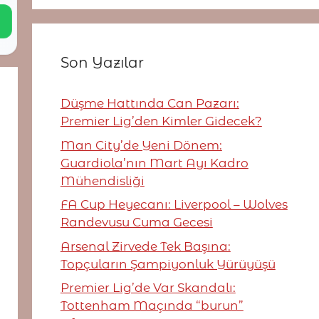
Son Yazılar
Düşme Hattında Can Pazarı:
Premier Lig’den Kimler Gidecek?
Man City’de Yeni Dönem:
Guardiola’nın Mart Ayı Kadro
Mühendisliği
FA Cup Heyecanı: Liverpool – Wolves
Randevusu Cuma Gecesi
Arsenal Zirvede Tek Başına:
Topçuların Şampiyonluk Yürüyüşü
Premier Lig’de Var Skandalı:
Tottenham Maçında “burun”