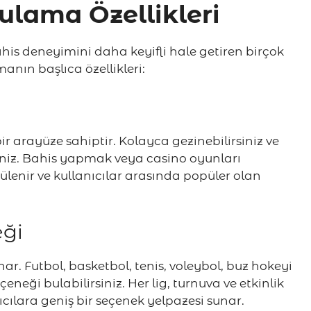
lama Özellikleri
his deneyimini daha keyifli hale getiren birçok
anın başlıca özellikleri:
r arayüze sahiptir. Kolayca gezinebilirsiniz ve
irsiniz. Bahis yapmak veya casino oyunları
lenir ve kullanıcılar arasında popüler olan
eği
. Futbol, basketbol, tenis, ​​voleybol, ​​buz hokeyi
neği bulabilirsiniz. Her lig, turnuva ve etkinlik
nıcılara geniş bir seçenek yelpazesi sunar.