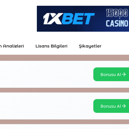
 Analizleri
Lisans Bilgileri
Şikayetler
Bonusu Al
Bonusu Al