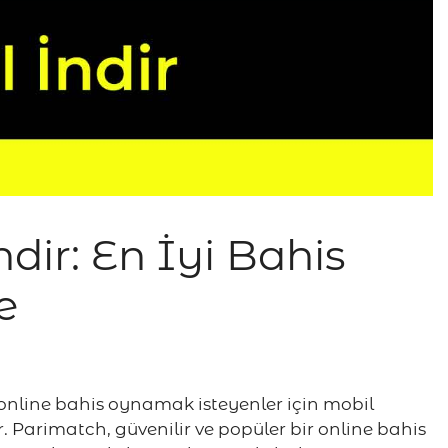
dir: En İyi Bahis
e
, online bahis oynamak isteyenler için mobil
 Parimatch, güvenilir ve popüler bir online bahis