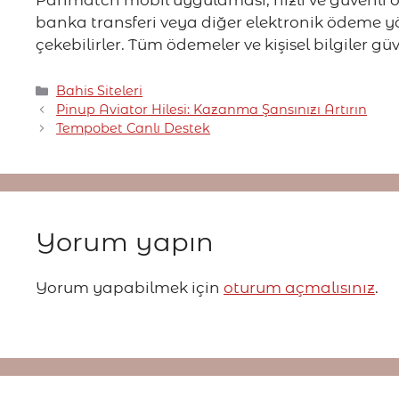
Parimatch mobil uygulaması, hızlı ve güvenli öde
banka transferi veya diğer elektronik ödeme yö
çekebilirler. Tüm ödemeler ve kişisel bilgiler güve
Kategoriler
Bahis Siteleri
Pinup Aviator Hilesi: Kazanma Şansınızı Artırın
Tempobet Canlı Destek
Yorum yapın
Yorum yapabilmek için
oturum açmalısınız
.