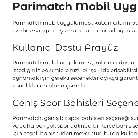
Parimatch Mobil Uygu
Parimatch mobil uygulaması, kullanıcıların ba
özelliğe sahiptir. İşte Parimatch mobil uygulam
Kullanıcı Dostu Arayüz
Parimatch mobil uygulaması, kullanıcı dostu bi
istediğiniz bölümlere hızlı bir şekilde erişebil
oynamak için gerekli seçenekler açıkça görüntü
etkinlikler ön plana çıkarılır.
Geniş Spor Bahisleri Seçen
Parimatch, geniş bir spor bahisleri seçeneği sunar
ve daha pek çok spor dalında binlerce bahis seçe
için çeşitli bahis türleri mevcuttur, bu da kulla