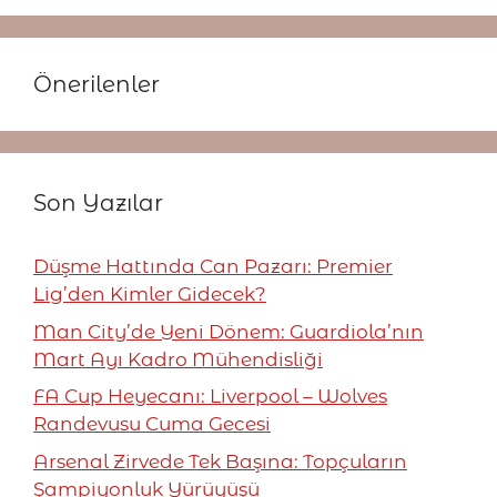
Önerilenler
Son Yazılar
Düşme Hattında Can Pazarı: Premier
Lig’den Kimler Gidecek?
Man City’de Yeni Dönem: Guardiola’nın
Mart Ayı Kadro Mühendisliği
FA Cup Heyecanı: Liverpool – Wolves
Randevusu Cuma Gecesi
Arsenal Zirvede Tek Başına: Topçuların
Şampiyonluk Yürüyüşü