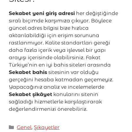
Sekabet yeni giriş adresi
her değiştiğinde
sıralı biçimde karşımıza çıkıyor. Böylece
güncel adres bilgisi bize hızlıca
aktarılabildiği için erişim sorununa
rastlanmıyor. Kalite standartları gereği
daha fazla içerik veya işlevsel bir yapı
arayışı içerisinde olabilirsiniz. Fakat
Türkiye’nin en iyi bahis siteleri arasında
Sekabet bahis
sitesinin var olduğu
gerçeğini hesaba katmadan geçemeyiz.
Yapacağınız analiz ve incelemelerde
Sekabet şikâyet
konularını sitenin
sağladığı hizmetlerle karşılaştırarak
değerlendirmenizi önerebiliriz.
Kategoriler
Genel
,
Şikayetler