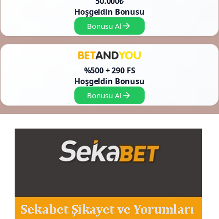
50.000₺
Hoşgeldin Bonusu
Bonusu Al
%500 + 290 FS
Hoşgeldin Bonusu
Bonusu Al