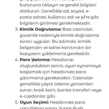
butonuna tıklayın ve gerekli bilgileri
doldurun. Genellikle ad, soyad, e-
posta adresi, kullanıcı adı ve şifre gibi
bilgilerin girilmesi gerekmektedir.
Kimlik Doğrulama:
Bazı casinolar,
güvenlik nedeniyle kimlik doğrulama
süreci uygular. Bu adımda, kimlik
belgenizin ve adres kanıtınızın bir
kopyasını yüklemeniz gerekebilir.
Para Yatırma:
Hesabınızı
oluşturduktan sonra, oyun oynamaya
başlamak için hesabınıza para
yatırmanız gerekecektir. Casinolar
genellikle çeşitli ödeme yöntemleri
sunar; kredi kartı, banka transferi veya
e-cüzdanlar gibi.
Oyun Seçimi:
Hesabınıza para
yatırdıktan sonra, Sugar Rush