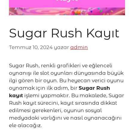
Sugar Rush Kayıt
Temmuz 10, 2024
yazar
admin
Sugar Rush, renkli grafikleri ve eğlenceli
oynanışı ile slot oyunları dünyasında büyük
ilgi gören bir oyun. Bu heyecan verici oyunu
oynamak için ilk adım, bir
Sugar Rush
kayıt
işlemi yapmaktır. Bu makalede, Sugar
Rush kayıt sürecini, kayıt sırasında dikkat
edilmesi gerekenleri, oyunun sosyal
medyadaki varlığını ve nasıl oynanacağını
ele alacağız.