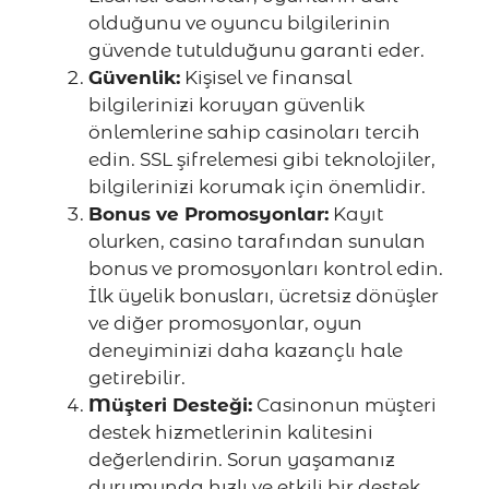
olduğunu ve oyuncu bilgilerinin
güvende tutulduğunu garanti eder.
Güvenlik:
Kişisel ve finansal
bilgilerinizi koruyan güvenlik
önlemlerine sahip casinoları tercih
edin. SSL şifrelemesi gibi teknolojiler,
bilgilerinizi korumak için önemlidir.
Bonus ve Promosyonlar:
Kayıt
olurken, casino tarafından sunulan
bonus ve promosyonları kontrol edin.
İlk üyelik bonusları, ücretsiz dönüşler
ve diğer promosyonlar, oyun
deneyiminizi daha kazançlı hale
getirebilir.
Müşteri Desteği:
Casinonun müşteri
destek hizmetlerinin kalitesini
değerlendirin. Sorun yaşamanız
durumunda hızlı ve etkili bir destek