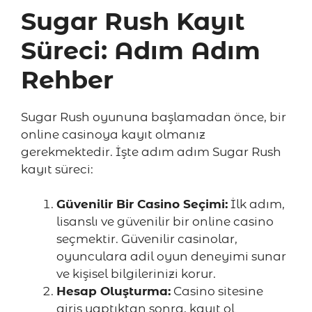
Sugar Rush Kayıt
Süreci: Adım Adım
Rehber
Sugar Rush oyununa başlamadan önce, bir
online casinoya kayıt olmanız
gerekmektedir. İşte adım adım Sugar Rush
kayıt süreci:
Güvenilir Bir Casino Seçimi:
İlk adım,
lisanslı ve güvenilir bir online casino
seçmektir. Güvenilir casinolar,
oyunculara adil oyun deneyimi sunar
ve kişisel bilgilerinizi korur.
Hesap Oluşturma:
Casino sitesine
giriş yaptıktan sonra, kayıt ol