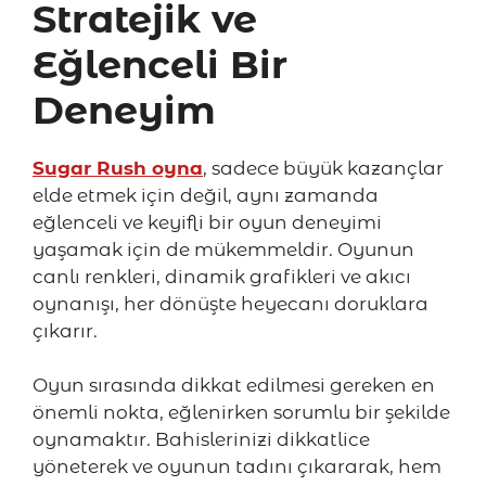
Stratejik ve
Eğlenceli Bir
Deneyim
Sugar Rush oyna
, sadece büyük kazançlar
elde etmek için değil, aynı zamanda
eğlenceli ve keyifli bir oyun deneyimi
yaşamak için de mükemmeldir. Oyunun
canlı renkleri, dinamik grafikleri ve akıcı
oynanışı, her dönüşte heyecanı doruklara
çıkarır.
Oyun sırasında dikkat edilmesi gereken en
önemli nokta, eğlenirken sorumlu bir şekilde
oynamaktır. Bahislerinizi dikkatlice
yöneterek ve oyunun tadını çıkararak, hem