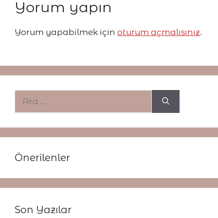
Yorum yapın
Yorum yapabilmek için
oturum açmalısınız
.
için
ara
Önerilenler
Son Yazılar