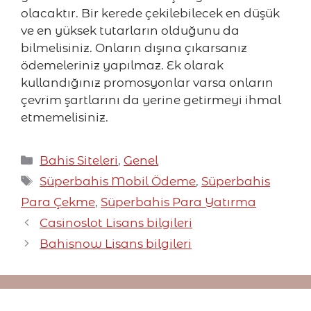
olacaktır. Bir kerede çekilebilecek en düşük
ve en yüksek tutarların olduğunu da
bilmelisiniz. Onların dışına çıkarsanız
ödemeleriniz yapılmaz. Ek olarak
kullandığınız promosyonlar varsa onların
çevrim şartlarını da yerine getirmeyi ihmal
etmemelisiniz.
Kategoriler
Bahis Siteleri
,
Genel
Etiketler
Süperbahis Mobil Ödeme
,
Süperbahis
Para Çekme
,
Süperbahis Para Yatırma
Casinoslot Lisans bilgileri
Bahisnow Lisans bilgileri