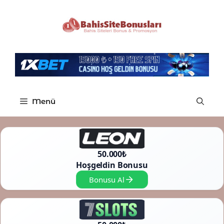
İçeriğe
atla
Menü
50.000₺
Hoşgeldin Bonusu
Bonusu Al