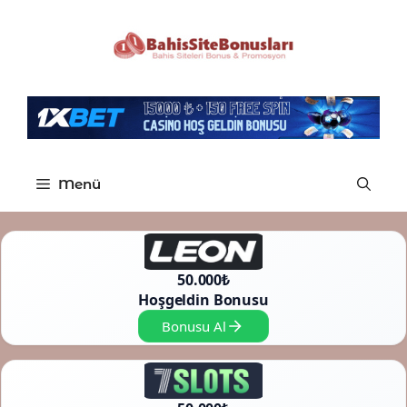
İçeriğe
atla
Menü
50.000₺
Hoşgeldin Bonusu
Bonusu Al